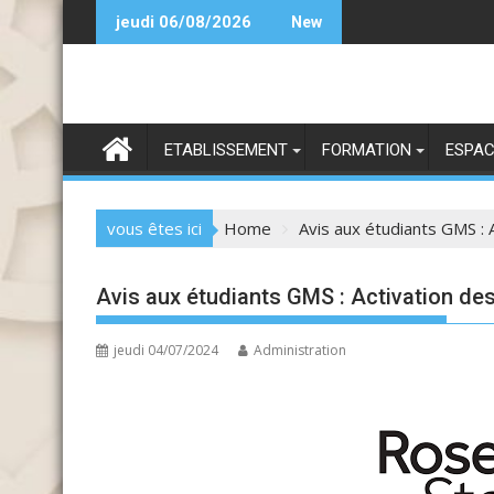
Skip
Bient
jeudi 06/08/2026
New
to
content
ETABLISSEMENT
FORMATION
ESPAC
vous êtes ici
Home
Avis aux étudiants GMS :
Avis aux étudiants GMS : Activation d
jeudi 04/07/2024
Administration