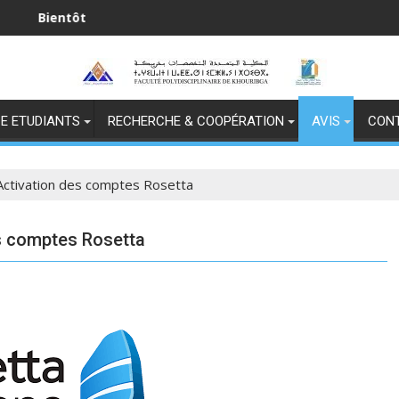
ôt
 المجيد
E ETUDIANTS
RECHERCHE & COOPÉRATION
AVIS
CON
 Activation des comptes Rosetta
es comptes Rosetta