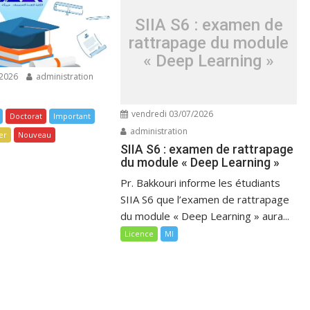
SIIA S6 : examen de
rattrapage du module
« Deep Learning »
/2026
administration
vendredi 03/07/2026
Doctorat
Important
administration
er
Nouveau
SIIA S6 : examen de rattrapage
du module « Deep Learning »
Pr. Bakkouri informe les étudiants
SIIA S6 que l’examen de rattrapage
du module « Deep Learning » aura...
Licence
MI