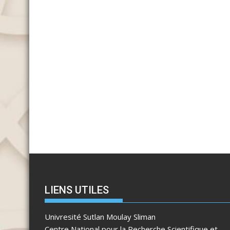
LIENS UTILES
Univresité Sutlan Moulay Sliman
Centre National pour la Recherche Scientifique et