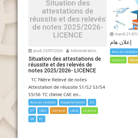
Situation des
attestations de
réussite et des relevés
de notes 2025/2026-
LICENCE
mardi 21/07
إعلان هام
jeudi 23/07/2026
Administration
Avis en vedette
Situation des attestations de
Licence
Mast
réussite et des relevés de
notes 2025/2026- LICENCE
TC Filière Relevé de notes
Attestation de réussite S1/S2 S3/S4
S5/S6 TC chimie CAE en...
Avis en vedette
Departements
EG
ET
GBG
Général
LALA
Licence
MI
PC