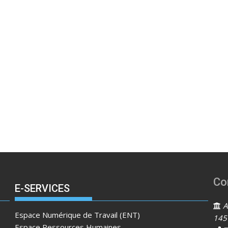
Co
E-SERVICES
Ad
Espace Numérique de Travail (ENT)
145
Espace Ressources Humaines