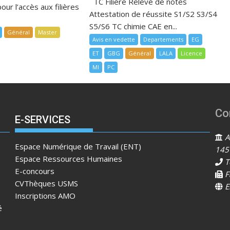
TC Filière Relevé de notes
our l’accès aux filières
Attestation de réussite S1/S2 S3/S4
S5/S6 TC chimie CAE en...
Général
Master
Avis en vedette
Departements
EG
ET
GBG
Général
LALA
Licence
MI
PC
Co
E-SERVICES
Ad
Espace Numérique de Travail (ENT)
145
Espace Ressources Humaines
T
E-concours
F
CVThèques USMS
E
Inscriptions AMO
é