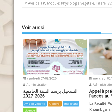
Navigation
Avis de TP, Module: Physiologie végétale, Filière: SV
de
l’article
Voir aussi
vendredi 07/08/2026
mercredi 05/
Administration
Administrati
التسجيل برسم السنة الجامعية
Appel à pr
2026-2027
l’accès au
La Faculté Po
Avis en vedette
Général
Important
Khouribga lan
Licence