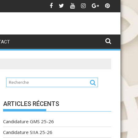
ndidature pour l’accès au Cycle d’excellence
Candidature Lice
TACT
ARTICLES RÉCENTS
Candidature GMS 25-26
Candidature SIIA 25-26