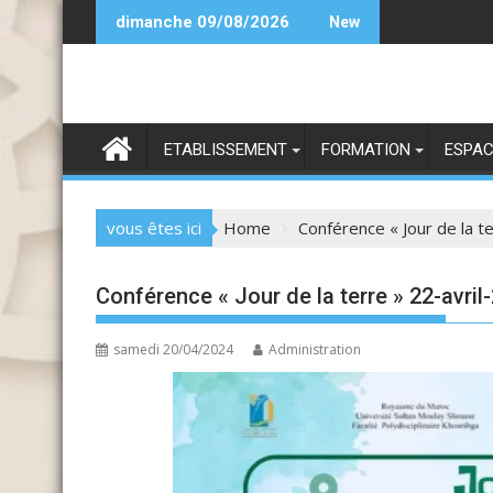
Skip
 25-26
 2026-2027
dimanche 09/08/2026
New
to
content
ETABLISSEMENT
FORMATION
ESPAC
vous êtes ici
Home
Conférence « Jour de la t
Conférence « Jour de la terre » 22-avril
samedi 20/04/2024
Administration