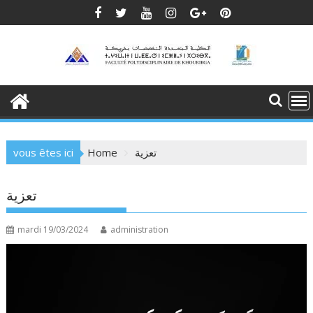
Skip
to
content
vous êtes ici
Home
تعزية
تعزية
mardi 19/03/2024
administration