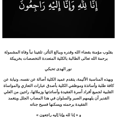
بقلوب مؤمنة بقضاء الله وقدره وببالغ التأثر، تلقينا نبأ وفاة المشمولة
برحمة الله تعالى الطالبة بالكلية المتعددة التخصصات بخريبكة
نور الهدى تحبكي
وبهذه المناسبة الأليمة، يتقدم عميد الكلية أصالة عن نفسه، ونيابة عن
كافة طلبة وأساتذة وموظفي الكلية بأصدق عبارات التعازي والمواساة
القلبية لجميع أفراد أسرة الفقيدة وأساتذتها وزملائها، راجين من العلي
القدير أن يلهمهم الصبر والسلوان في هذا المصاب الجلل ويتغمد
الفقيدة برحمته ويسكنها فسيح جناته
و « إنا لله وإنا إليه راجعون »