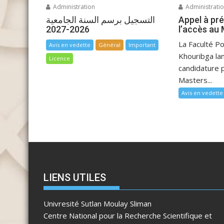
Administration
Administrati
التسجيل برسم السنة الجامعية
Appel à pr
2026-2027
l’accès au
La Faculté Po
Avis en vedette
Général
Important
Khouribga lan
Licence
candidature p
Masters...
Avis en vedette
LIENS UTILES
Univresité Sutlan Moulay Sliman
Centre National pour la Recherche Scientifique et