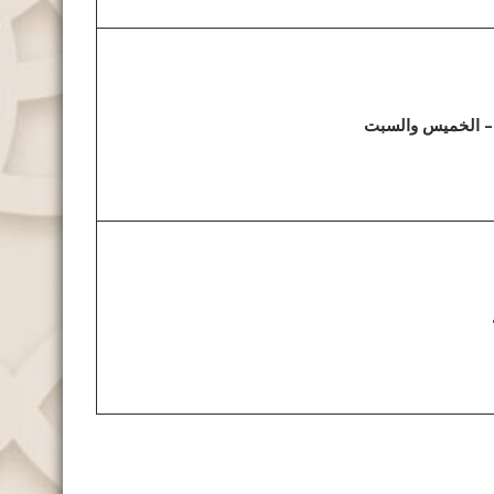
ن – الخميس
والسبت