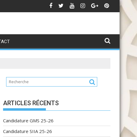
pel à la pré-candidature pour l’accès au Cycle d’excellence
Ca
TACT
ARTICLES RÉCENTS
Candidature GMS 25-26
Candidature SIIA 25-26