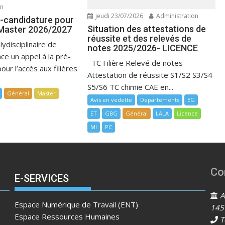
on
jeudi 23/07/2026
Administration
é-candidature pour
Situation des attestations de
 Master 2026/2027
réussite et des relevés de
lydisciplinaire de
notes 2025/2026- LICENCE
ce un appel à la pré-
TC Filière Relevé de notes
our l’accès aux filières
Attestation de réussite S1/S2 S3/S4
S5/S6 TC chimie CAE en...
Général
Master
Avis en vedette
Departements
EG
ET
GBG
Général
LALA
Licence
MI
PC
Co
E-SERVICES
Ad
Espace Numérique de Travail (ENT)
145
Espace Ressources Humaines
T