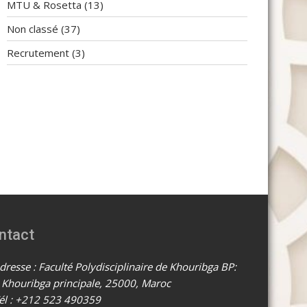
MTU & Rosetta
(13)
Non classé
(37)
Recrutement
(3)
ntact
resse : Faculté Polydisciplinaire de Khouribga BP:
 Khouribga principale, 25000, Maroc
él : +212 523 490359