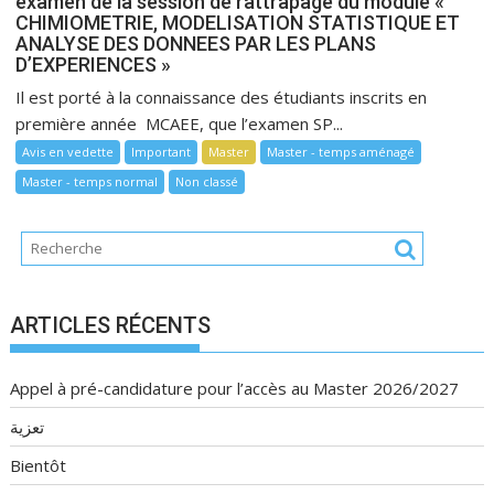
examen de la session de rattrapage du module «
CHIMIOMETRIE, MODELISATION STATISTIQUE ET
ANALYSE DES DONNEES PAR LES PLANS
D’EXPERIENCES »
Il est porté à la connaissance des étudiants inscrits en
première année MCAEE, que l’examen SP...
Avis en vedette
Important
Master
Master - temps aménagé
Master - temps normal
Non classé
ARTICLES RÉCENTS
Appel à pré-candidature pour l’accès au Master 2026/2027
تعزية
Bientôt