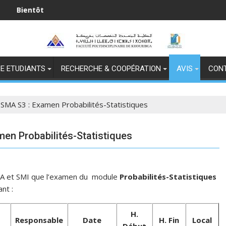
t
ش المجيد
E ETUDIANTS
RECHERCHE & COOPÉRATION
AVIS
CON
 SMA S3 : Examen Probabilités-Statistiques
men Probabilités-Statistiques
SMA et SMI que l’examen du module
Probabilités-Statistiques
ant :
H.
Responsable
Date
H. Fin
Local