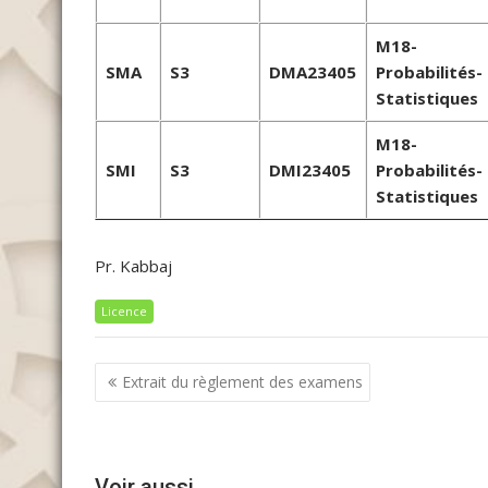
M18-
SMA
S3
DMA23405
Probabilités-
Statistiques
M18-
SMI
S3
DMI23405
Probabilités-
Statistiques
Pr. Kabbaj
Licence
Navigation
Extrait du règlement des examens
de
l’article
Voir aussi