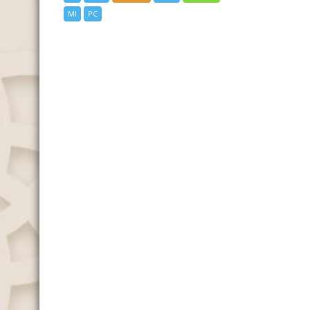
MI
PC