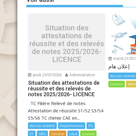
Situation des
attestations de
réussite et des relevés
de notes 2025/2026-
LICENCE
mardi 21/07
إعلان هام
jeudi 23/07/2026
Administration
Avis en vedette
Situation des attestations de
Licence
Mast
réussite et des relevés de
notes 2025/2026- LICENCE
TC Filière Relevé de notes
Attestation de réussite S1/S2 S3/S4
S5/S6 TC chimie CAE en...
Avis en vedette
Departements
EG
ET
GBG
Général
LALA
Licence