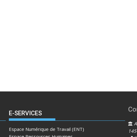
Co
E-SERVICES
Ad
Espace Numérique de Travail (ENT)
145
Espace Ressources Humaines