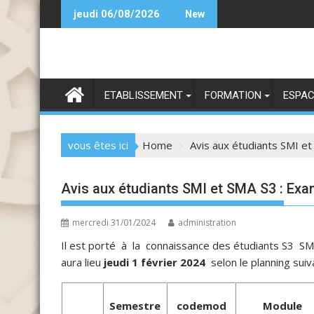
Skip
Bientô
jeudi 06/08/2026
New
to
content
ETABLISSEMENT
FORMATION
ESPAC
vous êtes ici
Home
Avis aux étudiants SMI et
Avis aux étudiants SMI et SMA S3 : Exa
mercredi 31/01/2024
administration
Il est porté à la connaissance des étudiants S3 
aura lieu
jeudi 1 février 2024
selon le planning suiv
Semestre
codemod
Module