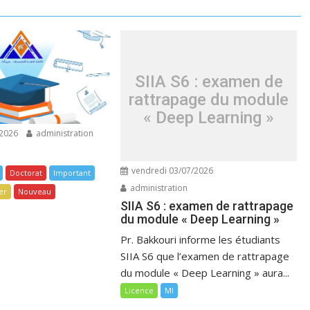
SIIA S6 : examen de
rattrapage du module
« Deep Learning »
/2026
administration
vendredi 03/07/2026
Doctorat
Important
administration
er
Nouveau
SIIA S6 : examen de rattrapage
du module « Deep Learning »
Pr. Bakkouri informe les étudiants
SIIA S6 que l’examen de rattrapage
du module « Deep Learning » aura...
Licence
MI