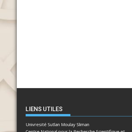
LIENS UTILES
Univresité Sutlan Moulay Sliman
Centre National pour la Recherche Scientifique et