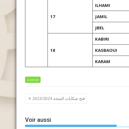
ILHAMI
17
JAMIL
JBEL
KABIRI
18
KASBAOUI
KARAM
Licence
Navigation
فتح شكايات المنحة 2023/2024
de
l’article
Voir aussi