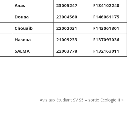
Anas
23005247
F134102240
Douaa
23004560
F146061175
Chouaïb
22002031
F143061301
Hasnaa
21009233
F137093036
SALMA
22003778
F132163011
Avis aux étudiant SV S5 – sortie Ecologie II