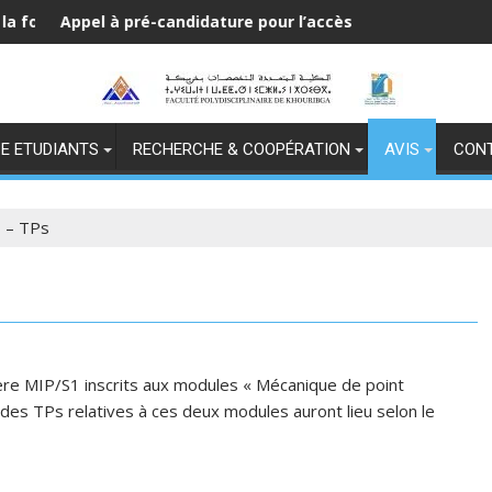
univesitaire (formation continue)
 pré-candidature pour l’accès au Master 2026/2027
تعزية
E ETUDIANTS
RECHERCHE & COOPÉRATION
AVIS
CON
1 – TPs
ilière MIP/S1 inscrits aux modules « Mécanique de point
es TPs relatives à ces deux modules auront lieu selon le