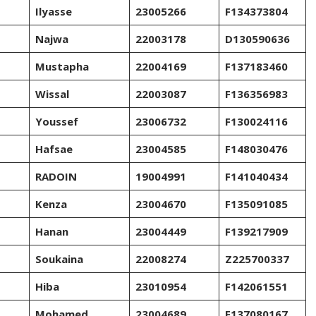
Ilyasse
23005266
F134373804
Najwa
22003178
D130590636
Mustapha
22004169
F137183460
Wissal
22003087
F136356983
Youssef
23006732
F130024116
Hafsae
23004585
F148030476
RADOIN
19004991
F141040434
Kenza
23004670
F135091085
Hanan
23004449
F139217909
Soukaina
22008274
Z225700337
Hiba
23010954
F142061551
Mohamed
23004689
F137080167