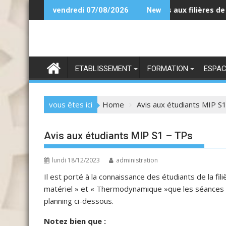
Skip
 la pré-candidature pour l’accès aux filières de la formation 
Appel à
vendredi 07/08/2026
New
to
content
ETABLISSEMENT
FORMATION
ESPAC
vous êtes ici
Home
Avis aux étudiants MIP S
Avis aux étudiants MIP S1 – TPs
lundi 18/12/2023
administration
Il est porté à la connaissance des étudiants de la f
matériel » et « Thermodynamique »que les séances d
planning ci-dessous.
Notez bien que :