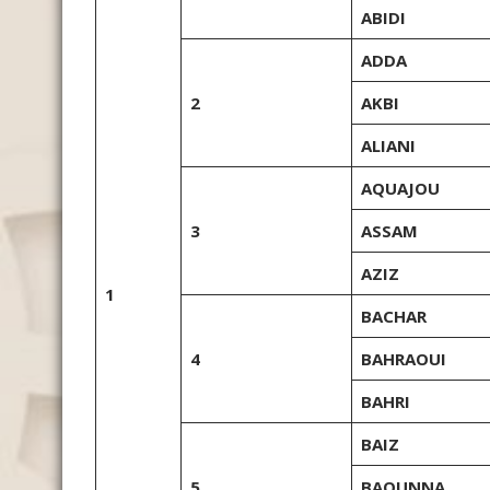
ABIDI
ADDA
2
AKBI
ALIANI
AQUAJOU
3
ASSAM
AZIZ
1
BACHAR
4
BAHRAOUI
BAHRI
BAIZ
5
BAOUNNA