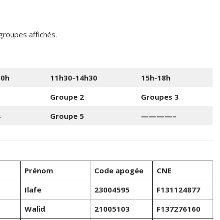
 groupes affichés.
30h
11h30-14h30
15h-18h
1
Groupe 2
Groupes 3
4
Groupe 5
————–
Prénom
Code apogée
CNE
Ilafe
23004595
F131124877
Walid
21005103
F137276160