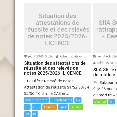
Situation des
attestations de
SIIA S
réussite et des relevés
rattra
de notes 2025/2026-
« Dee
LICENCE
jeudi 23/07/2026
Administration
vendredi 03/
Situation des attestations de
administrati
réussite et des relevés de
SIIA S6 : 
notes 2025/2026- LICENCE
du module 
TC Filière Relevé de notes
Pr. Bakkouri 
Attestation de réussite S1/S2 S3/S4
SIIA S6 que 
S5/S6 TC chimie CAE en...
du module « D
Avis en vedette
Departements
EG
Licence
MI
ET
GBG
Général
LALA
Licence
MI
PC