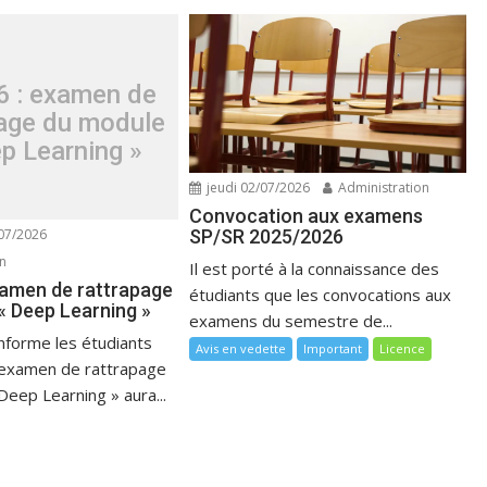
6 : examen de
page du module
p Learning »
jeudi 02/07/2026
Administration
Convocation aux examens
SP/SR 2025/2026
07/2026
on
Il est porté à la connaissance des
examen de rattrapage
étudiants que les convocations aux
« Deep Learning »
examens du semestre de...
informe les étudiants
Avis en vedette
Important
Licence
l’examen de rattrapage
eep Learning » aura...