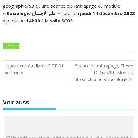
géographie/S3 qu’une séance de rattrapage du module
« Sociologie علم الاجتماع »
aura lieu
jeudi 14 décembre 2023
à partir de
14h00
à la
salle SC03
.
Licence
Navigation
Avis aux étudiants C.F.F S1
Séance de rattrapage, Filière:
de
section A
TC Géo/S1, Module:
l’article
introduction à la sociologie
Voir aussi