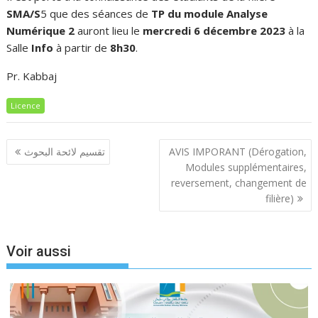
SMA/S
5 que des séances de
TP du module Analyse
Numérique 2
auront lieu le
mercredi 6 décembre 2023
à la
Salle
Info
à partir de
8h30
.
Pr. Kabbaj
Licence
Navigation
تقسيم لائحة البحوث
AVIS IMPORANT (Dérogation,
de
Modules supplémentaires,
l’article
reversement, changement de
filière)
Voir aussi