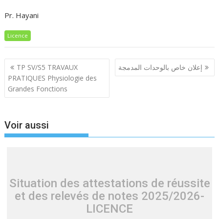
Pr. Hayani
Licence
Navigation
TP SV/S5 TRAVAUX
إعلان خاص بالوحدات المدمجة
de
PRATIQUES Physiologie des
l’article
Grandes Fonctions
Voir aussi
Situation des attestations de réussite
et des relevés de notes 2025/2026-
LICENCE