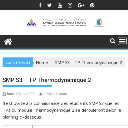
Skip
to
content
vous êtes ici
Home
SMP S3 – TP Thermodynamique 2
SMP S3 – TP Thermodynamique 2
lundi 27/11/2023
administration
Il est porté à la connaissance des étudiants SMP S3 que les
TPs du module Thermodynamique 2 se dérouleront selon le
planning ci-dessous :