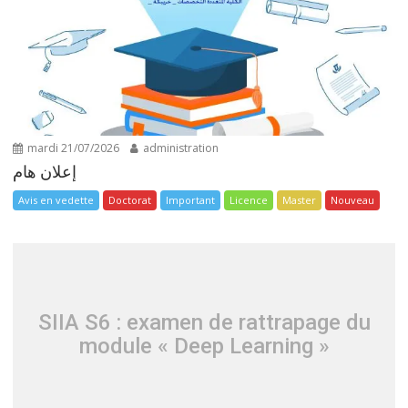
mardi 21/07/2026
administration
إعلان هام
Avis en vedette
Doctorat
Important
Licence
Master
Nouveau
SIIA S6 : examen de rattrapage du
module « Deep Learning »