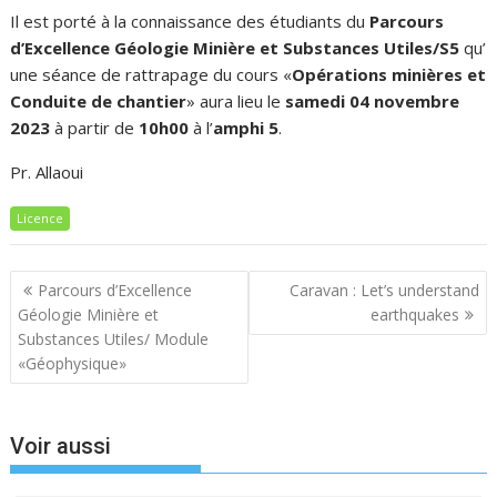
Il est porté à la connaissance des étudiants du
Parcours
d’Excellence Géologie Minière et Substances Utiles/S5
qu’
une séance de rattrapage du cours «
Opérations minières et
Conduite de chantier
» aura lieu le
samedi 04 novembre
2023
à partir de
10h00
à l’
amphi 5
.
Pr. Allaoui
Licence
Navigation
Parcours d’Excellence
Caravan : Let’s understand
de
Géologie Minière et
earthquakes
l’article
Substances Utiles/ Module
«Géophysique»
Voir aussi