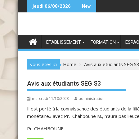
Skip
تعز
Bi
jeudi 06/08/2026
New
to
content
ETABLISSEMENT
FORMATION
ESPAC
vous êtes ici
Home
Avis aux étudiants SEG S
Avis aux étudiants SEG S3
mercredi 11/10/2023
administration
Il est porté à la connaissance des étudiants de la fil
monétaire
»
avec Pr
.
Chahboune M.,
n’
aura
pas
lieu
c
Pr.
CHAHBOUNE