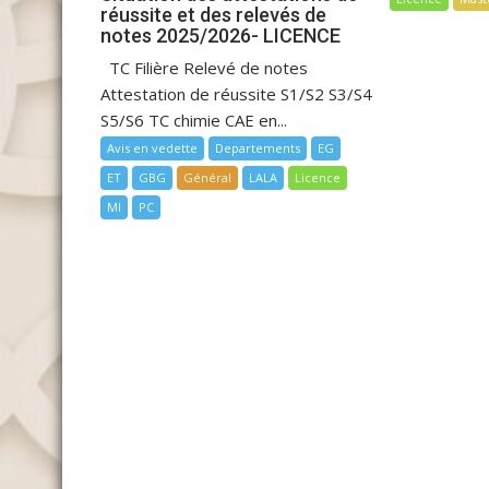
réussite et des relevés de
notes 2025/2026- LICENCE
TC Filière Relevé de notes
Attestation de réussite S1/S2 S3/S4
S5/S6 TC chimie CAE en...
Avis en vedette
Departements
EG
ET
GBG
Général
LALA
Licence
MI
PC