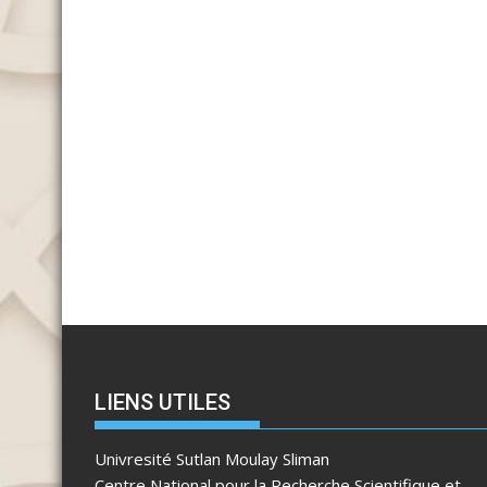
LIENS UTILES
Univresité Sutlan Moulay Sliman
Centre National pour la Recherche Scientifique et