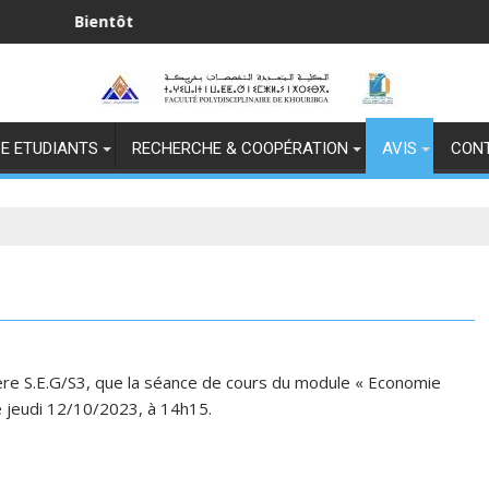
entôt
يد
E ETUDIANTS
RECHERCHE & COOPÉRATION
AVIS
CON
3
ière
S
.
E
.
G
/S3
,
qu
e la
séance
de cours du
module «
Economie
e
jeudi
12
/
10
/202
3
, à 1
4
h
15
.