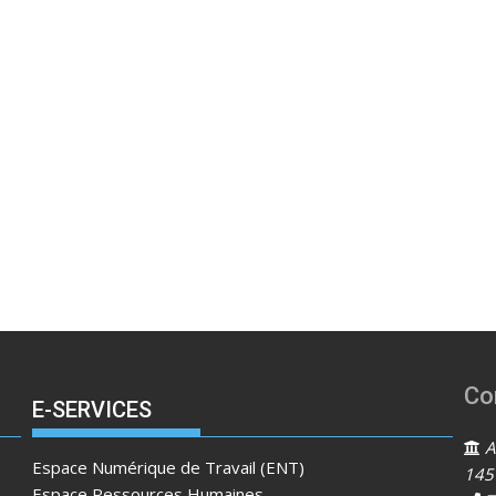
Co
E-SERVICES
Ad
Espace Numérique de Travail (ENT)
145
Espace Ressources Humaines