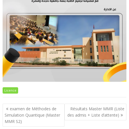
Licence
Navigation
examen de Méthodes de
Résultats Master MMR (Liste
de
Simulation Quantique (Master
des admis + Liste d’attente)
l’article
MMR S2)