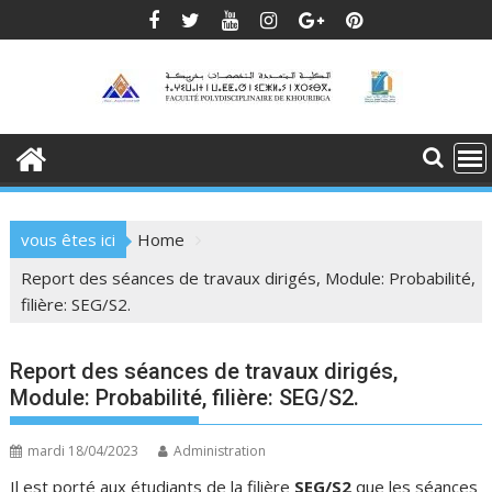
Skip
to
content
vous êtes ici
Home
Report des séances de travaux dirigés, Module: Probabilité,
filière: SEG/S2.
Report des séances de travaux dirigés,
Module: Probabilité, filière: SEG/S2.
mardi 18/04/2023
Administration
Il est porté aux étudiants de la filière
SEG/S2
que les séances