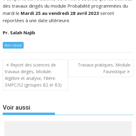
des travaux dirigés du module Probabilité programmées du
mardi le
Mardi 25 au vendredi 28 avril 2023
seront
reportées à une date ultérieure.
Pr. Salah Najib
Non classé
Navigation
Report des sciences de
Travaux pratiques, Module:
de
travaux dirigés, Module:
Faunistique
l’article
Algèbre et analyse, Filière:
SMPC/S2 (groupes B2 et B3)
Voir aussi