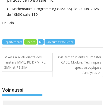
juin 2026 de 10h30 salle 110.
Mathematical Programming (SMA-S6) : le 23 juin. 2026
de 10h30 salle 110.
Pr. Salhi
Departements
Licence
MI
Parcours d’Excellence
Navigation
Avis aux étudiants des
Avis aux étudiants du master
de
masters MME, PE DPM, PE
CAEE. Module: Techniques
l’article
GMH et PE SIIA
spectroscopiques
d’analyses
Voir aussi