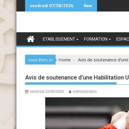
Skip
Bientôt
vendredi 07/08/2026
New
to
content
ETABLISSEMENT
FORMATION
ESPAC
vous êtes ici
Home
Avis de soutenance d’une 
Avis de soutenance d’une Habilitation U
vendredi 22/05/2026
Administration