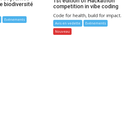
1st edition of Hackathon
e biodiversité
competition in vibe coding
Code for health, build for impact.
Evénements
Avis en vedette
Evénements
Nouveau