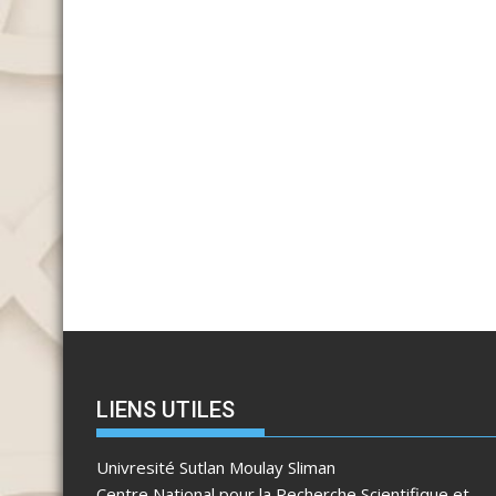
LIENS UTILES
Univresité Sutlan Moulay Sliman
Centre National pour la Recherche Scientifique et