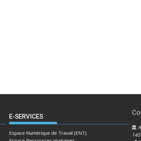
Co
E-SERVICES
Ad
Espace Numérique de Travail (ENT)
145
Espace Ressources Humaines