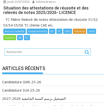
jeudi 23/07/2026
Administration
Situation des attestations de réussite et des
relevés de notes 2025/2026- LICENCE
TC Filière Relevé de notes Attestation de réussite S1/S2
S3/S4 S5/S6 TC chimie CAE en...
Avis en vedette
Departements
EG
ET
GBG
Général
LALA
Licence
MI
PC
ARTICLES RÉCENTS
Candidature GMS 25-26
Candidature SIIA 25-26
التسجيل برسم السنة الجامعية 2026-2027