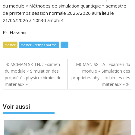
du module « Méthodes de simulation quantique » semestre
de printemps session normale 2025/2026 aura lieu le
21/05/2026 à 10h30 amphi 4.
Pr. Hassani
Master
Master - temps normal
PC
Navigation
MCMAN S8 TN. : Examen
MCMAN S8 TA : Examen du
de
du module « Simulation des
module « Simulation des
l’article
propriétés physicochimies des
propriétés physicochimies des
matériaux »
matériaux »
Voir aussi