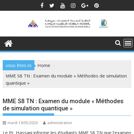
Skip
to
content
vous êtes ici
Home
MME S8 TN : Examen du module « Méthodes de simulation
quantique »
MME S8 TN : Examen du module « Méthodes
de simulation quantique »
mardi 19/05/2026
administration
Le Pr. Hassani informe les étudiants MME S8 TN que l’examen