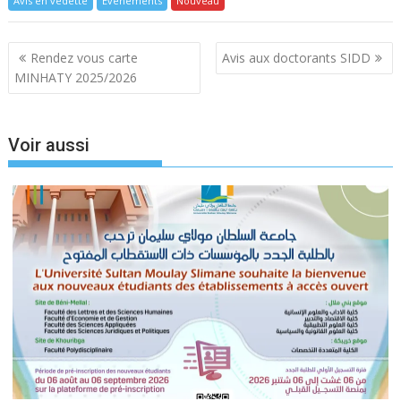
Avis en vedette
Evénements
Nouveau
Navigation
Rendez vous carte
Avis aux doctorants SIDD
de
MINHATY 2025/2026
l’article
Voir aussi