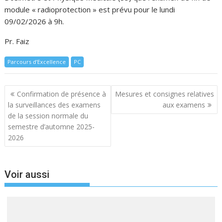
module « radioprotection » est prévu pour le lundi
09/02/2026 à 9h.
Pr. Faiz
Parcours d’Excellence
PC
Navigation
Confirmation de présence à
Mesures et consignes relatives
de
la surveillances des examens
aux examens
l’article
de la session normale du
semestre d’automne 2025-
2026
Voir aussi