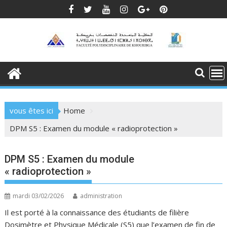
Skip
to
content
vous êtes ici
Home
DPM S5 : Examen du module « radioprotection »
DPM S5 : Examen du module
« radioprotection »
mardi 03/02/2026
administration
Il est porté à la connaissance des étudiants de filière
Dosimètre et Physique Médicale (S5) que l’examen de fin de