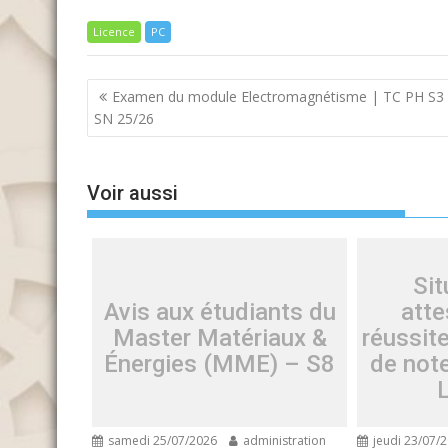
Licence
PC
Navigation
Examen du module Electromagnétisme | TC PH S3 
de
SN 25/26
l’article
Voir aussi
Sit
Avis aux étudiants du
atte
Master Matériaux &
réussite
Énergies (MME) – S8
de not
samedi 25/07/2026
administration
jeudi 23/07/