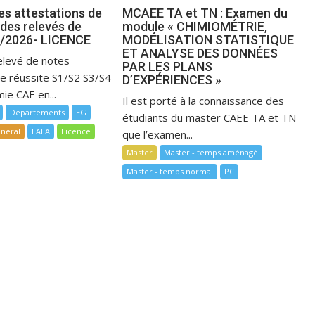
es attestations de
MCAEE TA et TN : Examen du
 des relevés de
module « CHIMIOMÉTRIE,
5/2026- LICENCE
MODÉLISATION STATISTIQUE
ET ANALYSE DES DONNÉES
elevé de notes
PAR LES PLANS
de réussite S1/S2 S3/S4
D’EXPÉRIENCES »
ie CAE en...
Il est porté à la connaissance des
Departements
EG
étudiants du master CAEE TA et TN
néral
LALA
Licence
que l’examen...
Master
Master - temps aménagé
Master - temps normal
PC