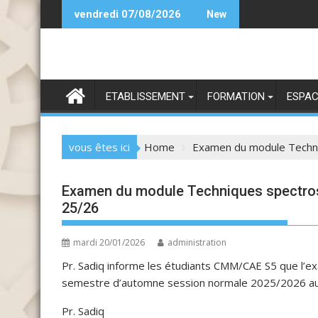
Skip
Candidature Licence DPM (PE) 25-26
C
vendredi 07/08/2026
New
to
content
ETABLISSEMENT
FORMATION
ESPAC
vous êtes ici
Home
Examen du module Techni
Examen du module Techniques spectro
25/26
mardi 20/01/2026
administration
Pr. Sadiq informe les étudiants CMM/CAE S5 que l’
semestre d’automne session normale 2025/2026 aura l
Pr. Sadiq