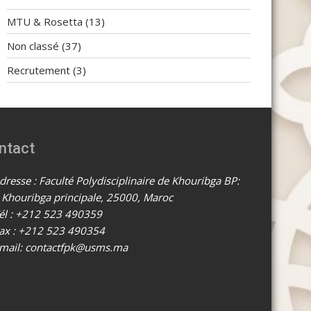
MTU & Rosetta
(13)
Non classé
(37)
Recrutement
(3)
ntact
resse : Faculté Polydisciplinaire de Khouribga BP:
 Khouribga principale, 25000, Maroc
él : +212 523 490359
ax : +212 523 490354
mail: contactfpk@usms.ma