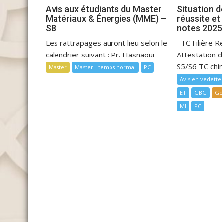
Avis aux étudiants du Master
Situation d
Matériaux & Énergies (MME) –
réussite et
S8
notes 202
Les rattrapages auront lieu selon le
TC Filière R
calendrier suivant : Pr. Hasnaoui
Attestation 
S5/S6 TC chim
Master
Master - temps normal
PC
Avis en vedette
ET
GBG
Gé
MI
PC