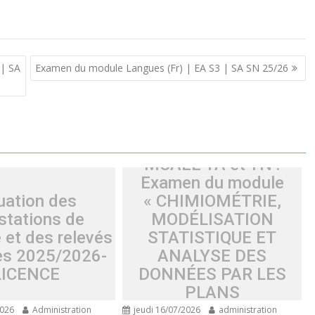
| SA
Examen du module Langues (Fr) | EA S3 | SA SN 25/26
MCAEE TA et TN :
Examen du module
uation des
« CHIMIOMÉTRIE,
stations de
MODÉLISATION
 et des relevés
STATISTIQUE ET
es 2025/2026-
ANALYSE DES
LICENCE
DONNÉES PAR LES
PLANS
D’EXPÉRIENCES »
2026
Administration
jeudi 16/07/2026
administration