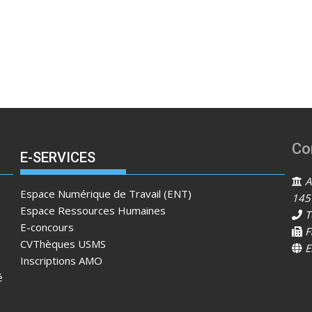
Co
E-SERVICES
Ad
Espace Numérique de Travail (ENT)
145
Espace Ressources Humaines
T
E-concours
F
CVThèques USMS
E
Inscriptions AMO
é