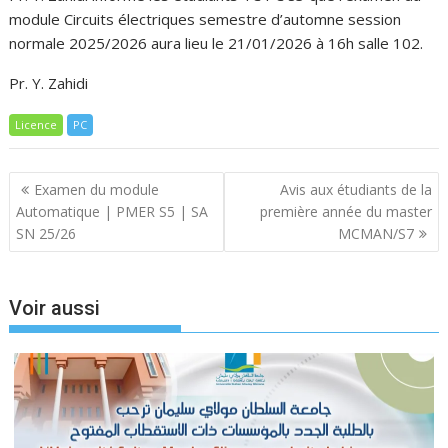
module Circuits électriques semestre d’automne session
normale 2025/2026 aura lieu le 21/01/2026 à 16h
salle 102
.
Pr. Y. Zahidi
Licence
PC
Navigation
Examen du module
Avis aux étudiants de la
de
Automatique | PMER S5 | SA
première année du master
l’article
SN 25/26
MCMAN/S7
Voir aussi