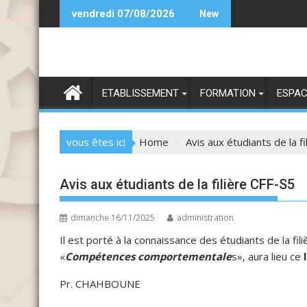
Skip
تعز
Bi
vendredi 07/08/2026
New
to
content
ETABLISSEMENT
FORMATION
ESPAC
vous êtes ici
Home
Avis aux étudiants de la f
Avis aux étudiants de la filière CFF-S5
dimanche 16/11/2025
administration
Il est porté à la connaissance des étudiants de la fil
«
Compétences comportementale
s», aura lieu ce
Pr. CHAHBOUNE