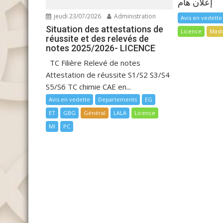
إعلان هام
jeudi 23/07/2026
Administration
Avis en vedette
Situation des attestations de
Licence
Mast
réussite et des relevés de
notes 2025/2026- LICENCE
TC Filière Relevé de notes
Attestation de réussite S1/S2 S3/S4
S5/S6 TC chimie CAE en...
Avis en vedette
Departements
EG
ET
GBG
Général
LALA
Licence
MI
PC