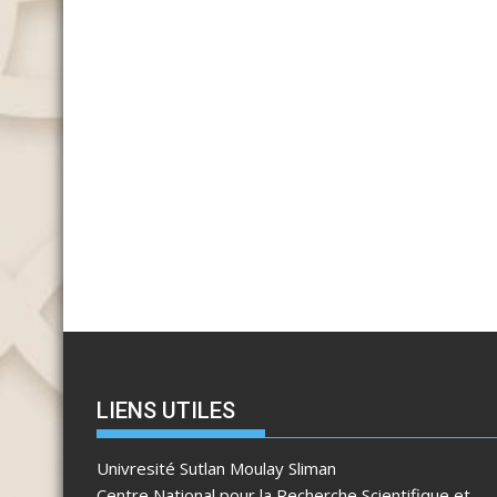
LIENS UTILES
Univresité Sutlan Moulay Sliman
Centre National pour la Recherche Scientifique et