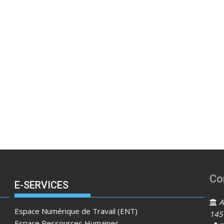
Co
E-SERVICES
Ad
Espace Numérique de Travail (ENT)
145
Espace Ressources Humaines