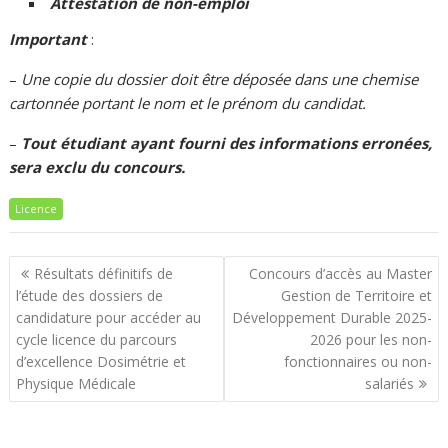
Attestation de non-emploi
Important
:
–
Une copie du dossier doit être déposée dans une chemise
cartonnée portant le nom et le prénom du candidat.
–
Tout étudiant ayant fourni des informations erronées,
sera exclu du concours.
Licence
Navigation
Résultats définitifs de
Concours d’accès au Master
de
l’étude des dossiers de
Gestion de Territoire et
l’article
candidature pour accéder au
Développement Durable 2025-
cycle licence du parcours
2026 pour les non-
d’excellence Dosimétrie et
fonctionnaires ou non-
Physique Médicale
salariés