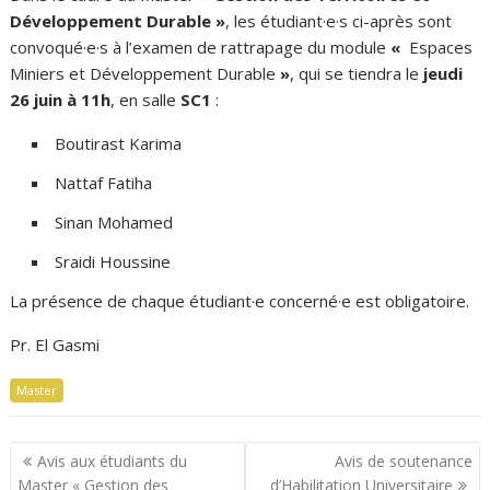
Développement Durable »
, les étudiant·e·s ci-après sont
convoqué·e·s à l’examen de rattrapage du module
«
Espaces
Miniers et Développement Durable
»
, qui se tiendra le
jeudi
26 juin à 11h
, en salle
SC1
:
Boutirast Karima
Nattaf Fatiha
Sinan Mohamed
Sraidi Houssine
La présence de chaque étudiant·e concerné·e est obligatoire.
Pr. El Gasmi
Master
Navigation
Avis aux étudiants du
Avis de soutenance
de
Master « Gestion des
d’Habilitation Universitaire