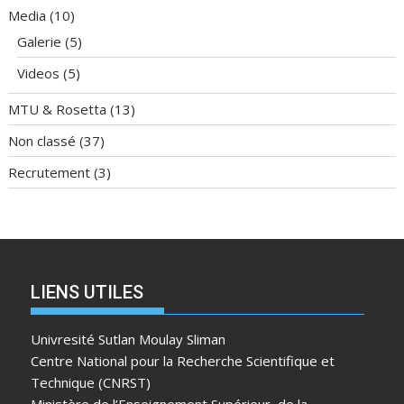
Media
(10)
Galerie
(5)
Videos
(5)
MTU & Rosetta
(13)
Non classé
(37)
Recrutement
(3)
LIENS UTILES
Univresité Sutlan Moulay Sliman
Centre National pour la Recherche Scientifique et
Technique (CNRST)
Ministère de l’Enseignement Supérieur, de la