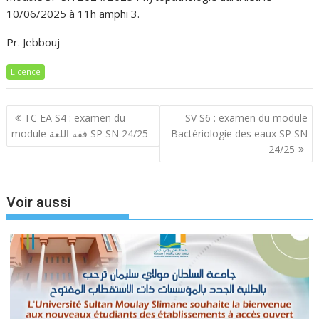
10/06/2025 à 11h amphi 3.
Pr. Jebbouj
Licence
Navigation
TC EA S4 : examen du
SV S6 : examen du module
de
module فقه اللغة SP SN 24/25
Bactériologie des eaux SP SN
l’article
24/25
Voir aussi