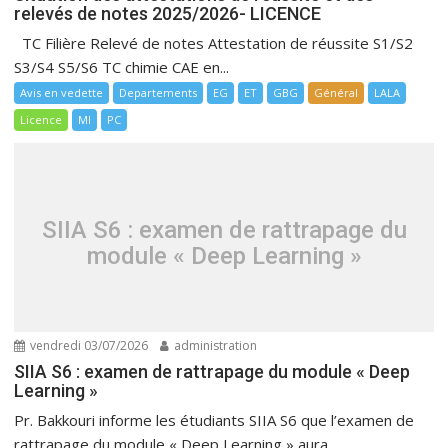
relevés de notes 2025/2026- LICENCE
TC Filière Relevé de notes Attestation de réussite S1/S2
S3/S4 S5/S6 TC chimie CAE en...
Avis en vedette
Departements
EG
ET
GBG
Général
LALA
Licence
MI
PC
SIIA S6 : examen de rattrapage du
module « Deep Learning »
vendredi 03/07/2026
administration
SIIA S6 : examen de rattrapage du module « Deep
Learning »
Pr. Bakkouri informe les étudiants SIIA S6 que l’examen de
rattrapage du module « Deep Learning » aura...