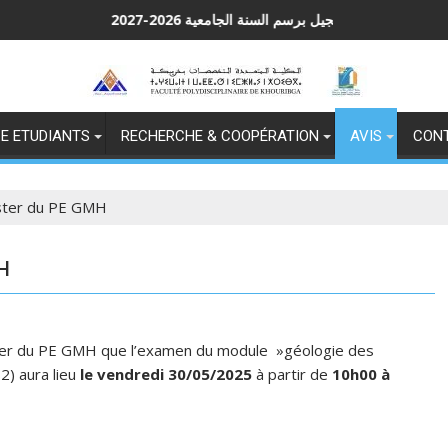
التسجيل برسم السنة الجامعية 2026-2027
E ETUDIANTS
RECHERCHE & COOPÉRATION
AVIS
CON
aster du PE GMH
MH
aster du PE GMH que l’examen du module »géologie des
2) aura lieu
le vendredi 30/05/2025
à partir de
10h00 à