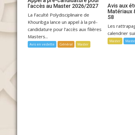
Appel à pré-candidature pour
Avis aux é
l’accès au Master 2026/2027
Matériaux 
La Faculté Polydisciplinaire de
S8
Khouribga lance un appel à la pré-
Les rattrapag
candidature pour l’accès aux filières
calendrier su
Masters...
Master
Maste
Avis en vedette
Général
Master