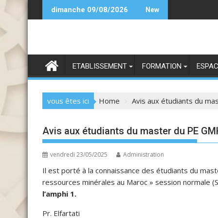
Skip
Candidature SIIA 25-26
dimanche 09/08/2026
New
to
content
ETABLISSEMENT
FORMATION
ESPAC
vous êtes ici
Home
Avis aux étudiants du m
Avis aux étudiants du master du PE G
vendredi 23/05/2025
Administration
Il est porté à la connaissance des étudiants du m
ressources minérales au Maroc » session normale (S
l’amphi 1.
Pr. Elfartati