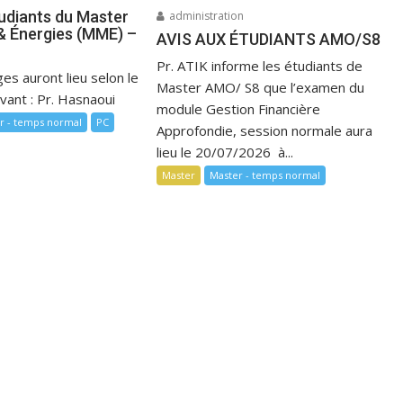
tudiants du Master
administration
& Énergies (MME) –
AVIS AUX ÉTUDIANTS AMO/S8
Pr. ATIK informe les étudiants de
es auront lieu selon le
Master AMO/ S8 que l’examen du
ivant : Pr. Hasnaoui
module Gestion Financière
r - temps normal
PC
Approfondie, session normale aura
lieu le 20/07/2026 à...
Master
Master - temps normal