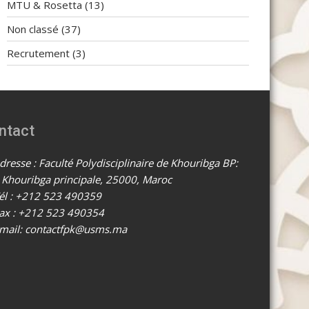
MTU & Rosetta
(13)
Non classé
(37)
Recrutement
(3)
ntact
resse : Faculté Polydisciplinaire de Khouribga BP:
 Khouribga principale, 25000, Maroc
él : +212 523 490359
ax : +212 523 490354
mail: contactfpk@usms.ma