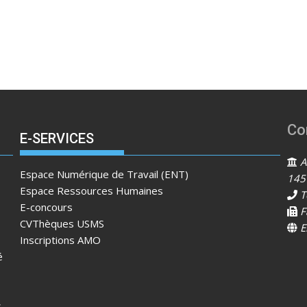
Co
E-SERVICES
Ad
Espace Numérique de Travail (ENT)
145
Espace Ressources Humaines
T
E-concours
F
CVThèques USMS
E
Inscriptions AMO
é
s