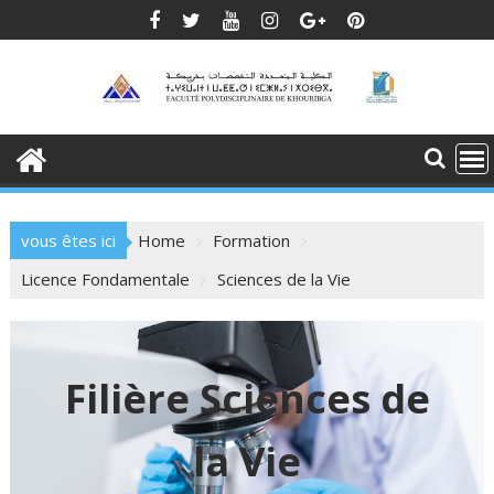
Skip
to
content
vous êtes ici
Home
Formation
Licence Fondamentale
Sciences de la Vie
Filière Sciences de
la Vie