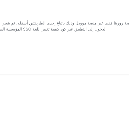
تا فقط عبر منصة موودل وذلك باتباع إحدى الطريقتين أسفله، ثم يتعين ضبط التطبيق على الهاتف بالدخول عب
المؤسسة الطريقة 2 : الدخول مباشرة من منصة موودل SSO الدخول إلى التطبيق عبر كود كيفية تغيير اللغة