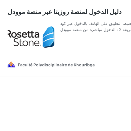
دليل الدخول لمنصة روزيتا عبر منصة موودل
ر كود sso الطريقة 1 : الدخول من فضاء الطالب على موقع
Faculté Polydisciplinaire de Khouribga